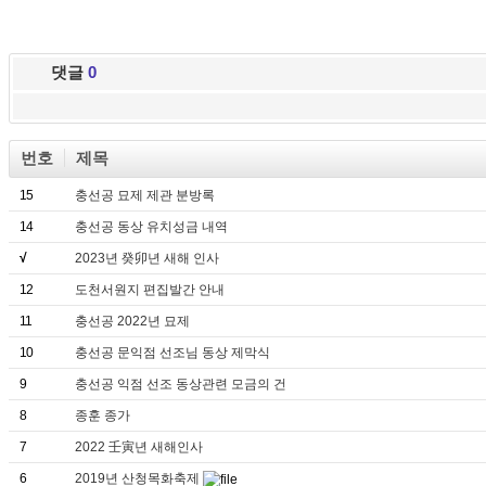
댓글
0
번호
제목
15
충선공 묘제 제관 분방록
14
충선공 동상 유치성금 내역
√
2023년 癸卯년 새해 인사
12
도천서원지 편집발간 안내
11
충선공 2022년 묘제
10
충선공 문익점 선조님 동상 제막식
9
충선공 익점 선조 동상관련 모금의 건
8
종훈 종가
7
2022 壬寅년 새해인사
6
2019년 산청목화축제