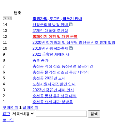
번호
회원가입, 로그인, 글쓰기 안내
14
산청군의회 방청 안내
13
문재인 대통령 모친상
12
홈페이지 이전 및 개편 운영
11
2020년 정기총회 및 삼우당 충선공 선조 묘제 알림
10
2019년 산청목화축제
9
2022 壬寅년 새해인사
8
종훈 종가
7
충선공 익점 선조 동상관련 모금의 건
6
충선공 문익점 선조님 동상 제막식
5
충선공 2022년 묘제
4
도천서원지 편집발간 안내
3
2023년 癸卯년 새해 인사
2
충선공 동상 유치성금 내역
1
충선공 묘제 제관 분방록
첫 페이지
1
끝 페이지
태그
검색
로그인