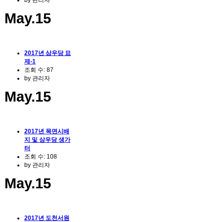
May.15
2017년 삼우당 묘
제-1
조회 수:
87
by
관리자
May.15
2017년 목면시배
지 및 삼우당 생가
터
조회 수:
108
by
관리자
May.15
2017년 도천서원