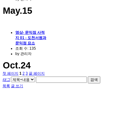
May.15
영상- 문익점 사적
지 01 - 도천서원과
문익점 묘소
조회 수:
135
by
관리자
Oct.24
첫 페이지
1
2
3
끝 페이지
태그
검색
목록
글 쓰기