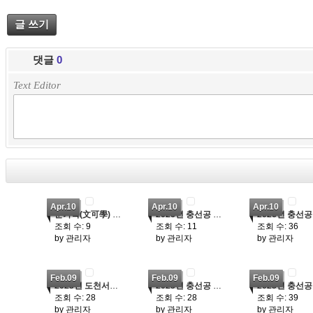
글 쓰기
댓글
0
Text Editor
Apr.10
Apr.10
Apr.10
문가학(文可學) 선조 유적지 탐방 - 서울종친회
2026년 충선공 문익점 묘제
조회 수:
9
조회 수:
11
조회 수:
36
by
관리자
by
관리자
by
관리자
Feb.09
Feb.09
Feb.09
2025년 도천서원 향사
2025년 충선공 문익점 묘제
2
조회 수:
28
조회 수:
28
조회 수:
39
by
관리자
by
관리자
by
관리자